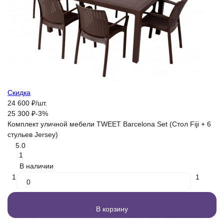
Скидка
24 600
₽
/
шт.
25 300
₽
-3%
Комплект уличной мебели TWEET Barсelona Set (Стол Fiji + 6
стульев Jersey)
5.0
1
В наличии
1
1
В корзину