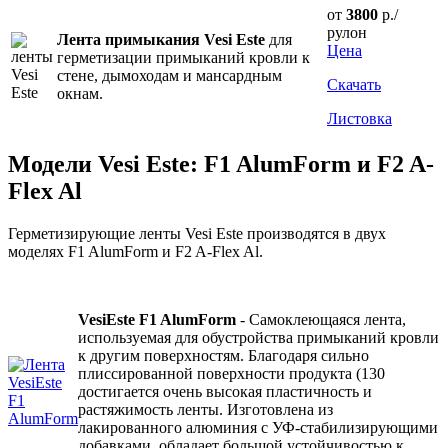
от
3800
р./
рулон
Лента примыкания Vesi Este
для
Цена
герметизации примыканий кровли к
стене, дымоходам и мансардным
Скачать
окнам.
Листовка
Модели Vesi Este: F1 AlumForm и F2 A-
Flex Al
Герметизирующие ленты Vesi Este производятся в двух
моделях F1 AlumForm и F2 A-Flex Al.
VesiEste F1 AlumForm
- Самоклеющаяся лента,
используемая для обустройства примыканий кровли
к другим поверхностям. Благодаря сильно
плиссированной поверхности продукта (130
достигается очень высокая пластичность и
растяжимость ленты. Изготовлена из
лакированного алюминия с УФ-стабилизирующими
добавками, обладает большой устойчивостью к