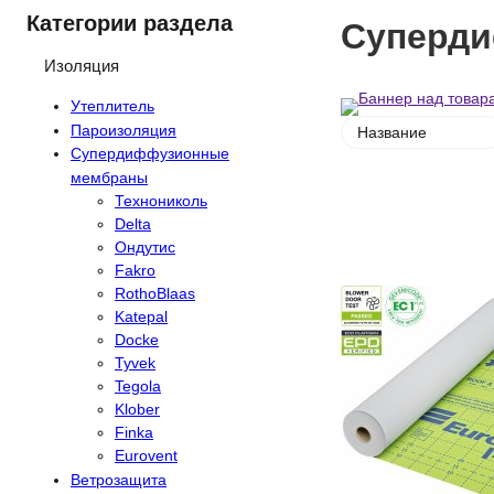
Категории раздела
Суперди
Изоляция
Утеплитель
Пароизоляция
Название
Супердиффузионные
мембраны
Технониколь
Delta
Ондутис
Fakro
RothoBlaas
покупател
Katepal
Docke
Tyvek
Tegola
Klober
Finka
Eurovent
Ветрозащита