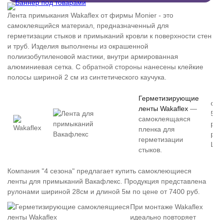
Лента примыкания Wakaflex от фирмы Monier - это
самоклеящийся материал, предназначенный для
герметизации стыков и примыканий кровли к поверхности стен
и труб. Изделия выполнены из окрашенной
полиизобутиленовой мастики, внутри армированная
алюминиевая сетка. С обратной стороны нанесены клейкие
полосы шириной 2 см из синтетического каучука.
Герметизирующие
от
ленты Wakaflex
—
55
самоклеящаяся
руб
пленка для
ру
герметизации
Це
стыков.
Компания "4 сезона" предлагает купить самоклеющиеся
ленты для примыканий Вакафлекс. Продукция представлена
рулонами шириной 28см и длиной 5м по цене от 7400 руб.
При монтаже Wakaflex
идеально повторяет