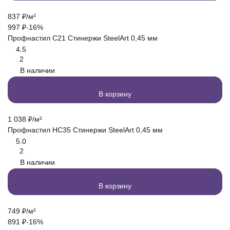
837
₽
/
м²
997
₽
-16%
Профнастил С21 Стинержи SteelArt 0,45 мм
4.5
2
В наличии
В корзину
1 038
₽
/
м²
Профнастил НС35 Стинержи SteelArt 0,45 мм
5.0
2
В наличии
В корзину
749
₽
/
м²
891
₽
-16%