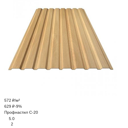
572
₽
/
м²
629
₽
-9%
Профнастил С-20
5.0
2