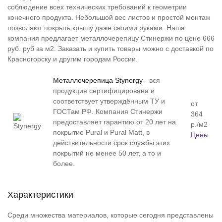
соблюдение всех технических требований к геометрии
конечного продукта. Небольшой вес листов и простой монтаж
позволяют покрыть крышу даже своими руками. Наша
компания предлагает металлочерепицу Стинержи по цене 666
руб. руб за м2. Заказать и купить товары можно с доставкой по
Красногорску и другим городам России.
Металлочерепица Stynergy
- вся
продукция сертифицирована и
соответствует утверждённым ТУ и
от
ГОСТам РФ. Компания Стинержи
364
предоставляет гарантию от 20 лет на
р./м2
покрытие Pural и Pural Matt, в
Цены
действительности срок службы этих
покрытий не менее 50 лет, а то и
более.
Характеристики
Среди множества материалов, которые сегодня представлены