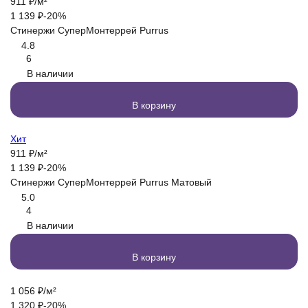
911
₽
/
м²
1 139
₽
-20%
Стинержи СуперМонтеррей Purrus
4.8
6
В наличии
В корзину
Хит
911
₽
/
м²
1 139
₽
-20%
Стинержи СуперМонтеррей Purrus Матовый
5.0
4
В наличии
В корзину
1 056
₽
/
м²
1 320
₽
-20%