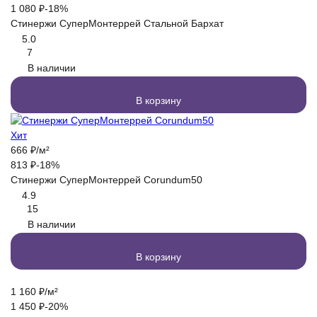
1 080
₽
-18%
Стинержи СуперМонтеррей Стальной Бархат
5.0
7
В наличии
В корзину
Хит
666
₽
/
м²
813
₽
-18%
Стинержи СуперМонтеррей Corundum50
4.9
15
В наличии
В корзину
1 160
₽
/
м²
1 450
₽
-20%