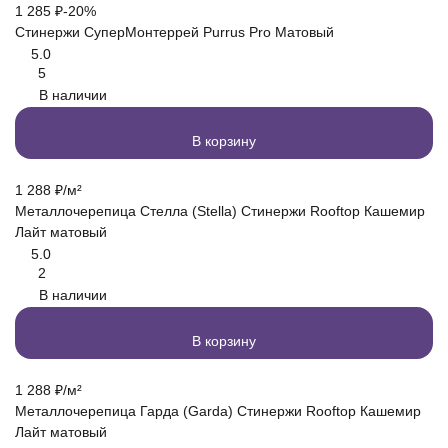
1 285
₽
-20%
Стинержи СуперМонтеррей Purrus Pro Матовый
5.0
5
В наличии
В корзину
1 288
₽
/
м²
Металлочерепица Стелла (Stella) Стинержи Rooftop Кашемир
Лайт матовый
5.0
2
В наличии
В корзину
1 288
₽
/
м²
Металлочерепица Гарда (Garda) Стинержи Rooftop Кашемир
Лайт матовый