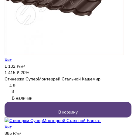
Хит
1 132
₽
/
м²
1 415
₽
-20%
Стинержи СуперМонтеррей Стальной Кашемир
4.9
8
В наличии
В корзину
Хит
885
₽
/
м²