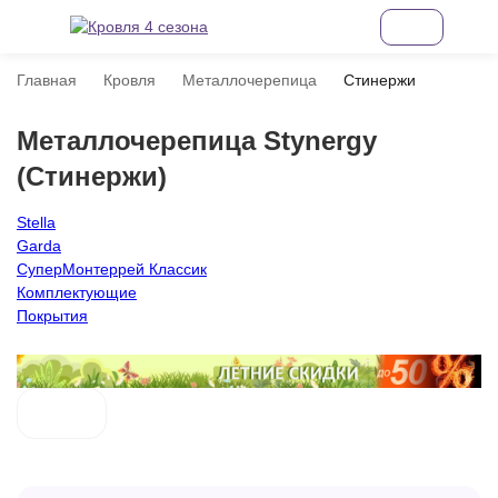
Главная
Кровля
Металлочерепица
Стинержи
Металлочерепица Stynergy
(Стинержи)
Stella
Garda
СуперМонтеррей Классик
Комплектующие
Покрытия