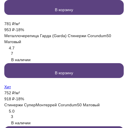
В корзину
781
₽
/
м²
953
₽
-18%
Металлочерепица Гарда (Garda) Стинержи Corundum50
Матовый
4.7
7
В наличии
В корзину
Хит
752
₽
/
м²
918
₽
-18%
Стинержи СуперМонтеррей Corundum50 Матовый
5.0
3
В наличии