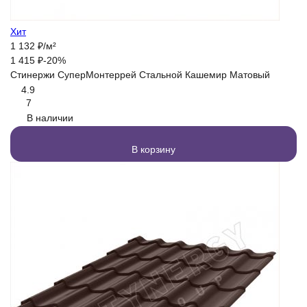
Хит
1 132
₽
/
м²
1 415
₽
-20%
Стинержи СуперМонтеррей Стальной Кашемир Матовый
4.9
7
В наличии
В корзину