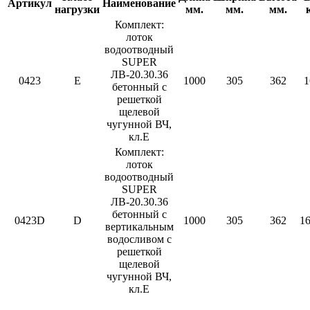
Артикул
Наименование
нагрузки
мм.
мм.
мм.
к
Комплект:
лоток
водоотводный
SUPER
ЛВ-20.30.36
0423
E
1000
305
362
1
бетонный с
решеткой
щелевой
чугунной ВЧ,
кл.Е
Комплект:
лоток
водоотводный
SUPER
ЛВ-20.30.36
бетонный с
0423D
D
1000
305
362
16
вертикальным
водосливом с
решеткой
щелевой
чугунной ВЧ,
кл.Е