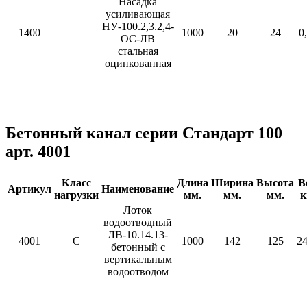
Насадка
усиливающая
НУ-100.2,3.2,4-
1400
1000
20
24
0
ОС-ЛВ
стальная
оцинкованная
Бетонный канал серии Стандарт 100
арт. 4001
Класс
Длина
Ширина
Высота
В
Артикул
Наименование
нагрузки
мм.
мм.
мм.
к
Лоток
водоотводный
ЛВ-10.14.13-
4001
C
1000
142
125
24
бетонный с
вертикальным
водоотводом