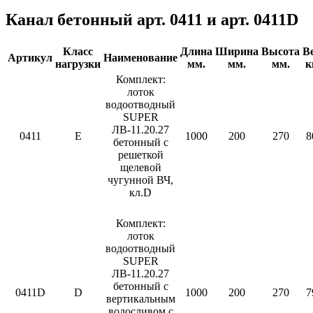
Канал бетонный арт. 0411 и арт. 0411D
Класс
Длина
Ширина
Высота
В
Артикул
Наименование
нагрузки
мм.
мм.
мм.
к
Комплект:
лоток
водоотводный
SUPER
ЛВ-11.20.27
0411
E
1000
200
270
8
бетонный с
решеткой
щелевой
чугунной ВЧ,
кл.D
Комплект:
лоток
водоотводный
SUPER
ЛВ-11.20.27
бетонный с
0411D
D
1000
200
270
7
вертикальным
водосливом с