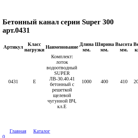
Бетонный канал серии Super 300
арт.0431
Класс
Длина
Ширина
Высота
В
Артикул
Наименование
нагрузки
мм.
мм.
мм.
к
Комплект:
лоток
водоотводный
SUPER
ЛВ-30.40.41
0431
Е
1000
400
410
2
бетонный с
решеткой
щелевой
чугунной ВЧ,
кл.Е
Главная
Каталог
0