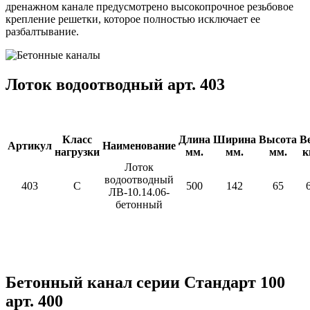
дренажном канале предусмотрено высокопрочное резьбовое
крепление решетки, которое полностью исключает ее
разбалтывание.
Лоток водоотводный арт. 403
Класс
Длина
Ширина
Высота
В
Артикул
Наименование
нагрузки
мм.
мм.
мм.
к
Лоток
водоотводный
403
C
500
142
65
ЛВ-10.14.06-
бетонный
Бетонный канал серии Стандарт 100
арт. 400