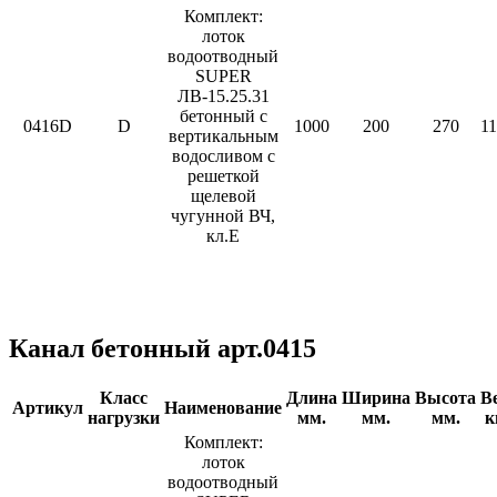
Комплект:
лоток
водоотводный
SUPER
ЛВ-15.25.31
бетонный с
0416D
D
1000
200
270
11
вертикальным
водосливом с
решеткой
щелевой
чугунной ВЧ,
кл.Е
Канал бетонный арт.0415
Класс
Длина
Ширина
Высота
В
Артикул
Наименование
нагрузки
мм.
мм.
мм.
к
Комплект:
лоток
водоотводный