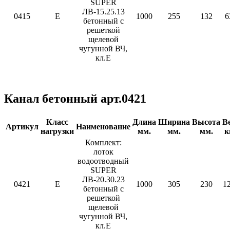
SUPER
ЛВ-15.25.13
0415
E
1000
255
132
6
бетонный с
решеткой
щелевой
чугунной ВЧ,
кл.Е
Канал бетонный арт.0421
Класс
Длина
Ширина
Высота
В
Артикул
Наименование
нагрузки
мм.
мм.
мм.
к
Комплект:
лоток
водоотводный
SUPER
ЛВ-20.30.23
0421
E
1000
305
230
1
бетонный с
решеткой
щелевой
чугунной ВЧ,
кл.Е