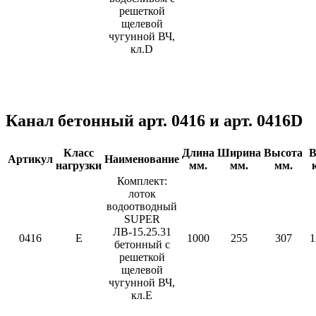
решеткой
щелевой
чугунной ВЧ,
кл.D
Канал бетонный арт. 0416 и арт. 0416D
Класс
Длина
Ширина
Высота
В
Артикул
Наименование
нагрузки
мм.
мм.
мм.
к
Комплект:
лоток
водоотводный
SUPER
ЛВ-15.25.31
0416
E
1000
255
307
1
бетонный с
решеткой
щелевой
чугунной ВЧ,
кл.Е