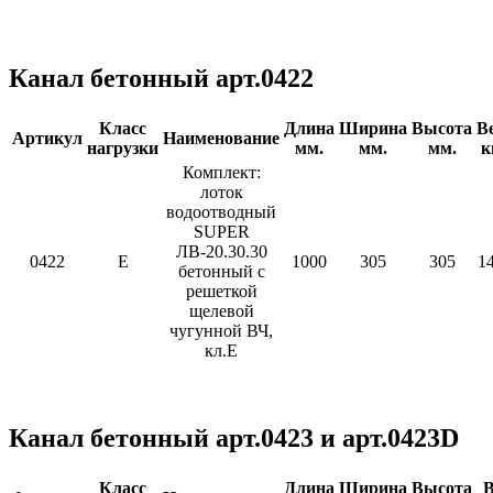
Канал бетонный арт.0422
Класс
Длина
Ширина
Высота
В
Артикул
Наименование
нагрузки
мм.
мм.
мм.
к
Комплект:
лоток
водоотводный
SUPER
ЛВ-20.30.30
0422
E
1000
305
305
1
бетонный с
решеткой
щелевой
чугунной ВЧ,
кл.Е
Канал бетонный арт.0423 и арт.0423D
Класс
Длина
Ширина
Высота
В