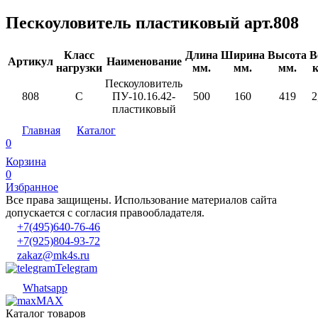
Пескоуловитель пластиковый арт.808
Класс
Длина
Ширина
Высота
В
Артикул
Наименование
нагрузки
мм.
мм.
мм.
к
Пескоуловитель
808
С
ПУ-10.16.42-
500
160
419
2
пластиковый
Главная
Каталог
0
Корзина
0
Избранное
Все права защищены. Использование материалов сайта
допускается с согласия правообладателя.
+7(495)640-76-46
+7(925)804-93-72
zakaz@mk4s.ru
Telegram
Whatsapp
MAX
Каталог товаров