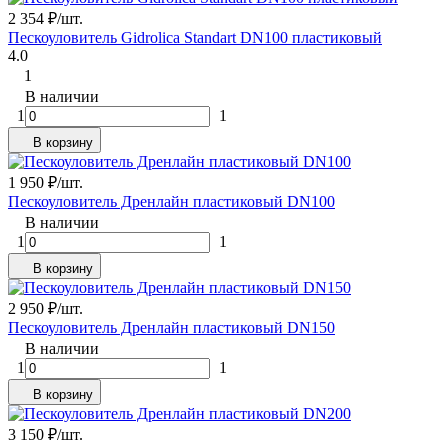
2 354
₽
/
шт.
Пескоуловитель Gidrolica Standart DN100 пластиковый
4.0
1
В наличии
1
1
В корзину
1 950
₽
/
шт.
Пескоуловитель Дренлайн пластиковый DN100
В наличии
1
1
В корзину
2 950
₽
/
шт.
Пескоуловитель Дренлайн пластиковый DN150
В наличии
1
1
В корзину
3 150
₽
/
шт.