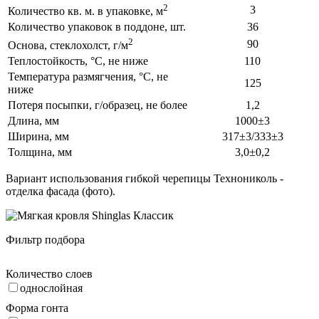
2
3
Количество кв. м. в упаковке, м
Количество упаковок в поддоне, шт.
36
2
90
Основа, стеклохолст, г/м
Теплостойкость, °С, не ниже
110
Температура размягчения, °С, не
125
ниже
Потеря посыпки, г/образец, не более
1,2
Длина, мм
1000±3
Ширина, мм
317±3/333±3
Толщина, мм
3,0±0,2
Вариант использования гибкой черепицы Технониколь -
отделка фасада (фото).
Фильтр подбора
Количество слоев
однослойная
Форма гонта