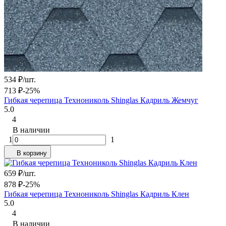
534
₽
/
шт.
713
₽
-25%
Гибкая черепица Технониколь Shinglas Кадриль Жемчуг
5.0
4
В наличии
1
1
В корзину
659
₽
/
шт.
878
₽
-25%
Гибкая черепица Технониколь Shinglas Кадриль Клен
5.0
4
В наличии