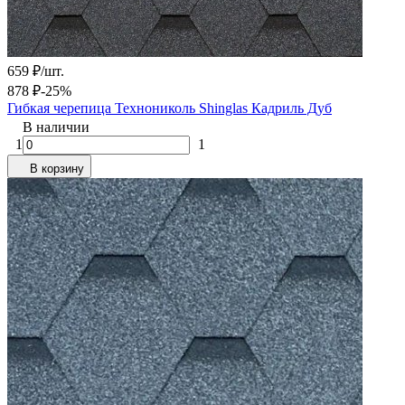
659
₽
/
шт.
878
₽
-25%
Гибкая черепица Технониколь Shinglas Кадриль Дуб
В наличии
1
1
В корзину