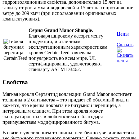
гидроизоляционные свойства, дополнительно 15 лет на
защиту от роста мха и водорослей и 15 лет на сопротивление
ветру до 209 км\ч (при использовании оригинальных
комплектующих).
Серия Grand Manor Shangle
.
Цены
Благодаря широкому ассортименту
продукции, и отличным
Скачать
эксплуатационным характеристикам
кровля Certain Teed завоевала
популярность во всем мире. UL
сертифицированы, удовлетворяют
стандарту ASTM D3462.
Свойства
Мягкая кровля Сертантид коллекции Grand Manor достигает
толщины в 2 сантиметра – это придает ей объемный вид, и
кажется, что крыша покрыта не битумной черепицей, а
натуральным сланцем. При этом кровля может
эксплуатироваться в любом климате благодаря
преимуществам модифицированного битума.
В связи с увеличением толщины, неизбежно увеличивается и
вес битумного кровельного покрытия. Однако тяжесть кровли