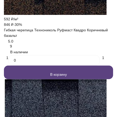
592
₽
/
м²
846
₽
-30%
Гибкая черепица Технониколь Руфмаст Квадро Коричневый
базальт
5.0
9
В наличии
1
1
В корзину