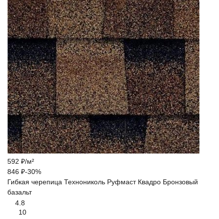
592
₽
/
м²
846
₽
-30%
Гибкая черепица Технониколь Руфмаст Квадро Бронзовый
базальт
4.8
10