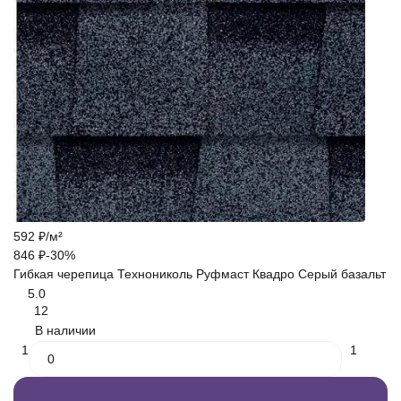
592
₽
/
м²
846
₽
-30%
Гибкая черепица Технониколь Руфмаст Квадро Серый базальт
5.0
12
В наличии
1
1