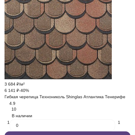
3 684
₽
/
м²
6 141
₽
-40%
Гибкая черепица Технониколь Shinglas Атлантика Тенерифе
4.9
10
В наличии
1
1