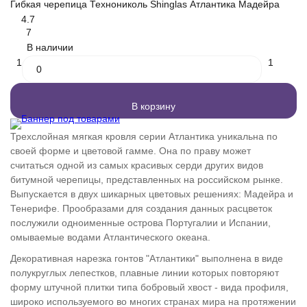
Гибкая черепица Технониколь Shinglas Атлантика Мадейра
4.7
7
В наличии
1
1
В корзину
Трехслойная мягкая кровля серии Атлантика уникальна по
своей форме и цветовой гамме. Она по праву может
считаться одной из самых красивых серди других видов
битумной черепицы, представленных на российском рынке.
Выпускается в двух шикарных цветовых решениях: Мадейра и
Тенерифе. Прообразами для создания данных расцветок
послужили одноименные острова Португалии и Испании,
омываемые водами Атлантического океана.
Декоративная нарезка гонтов "Атлантики" выполнена в виде
полукруглых лепестков, плавные линии которых повторяют
форму штучной плитки типа бобровый хвост - вида профиля,
широко используемого во многих странах мира на протяжении